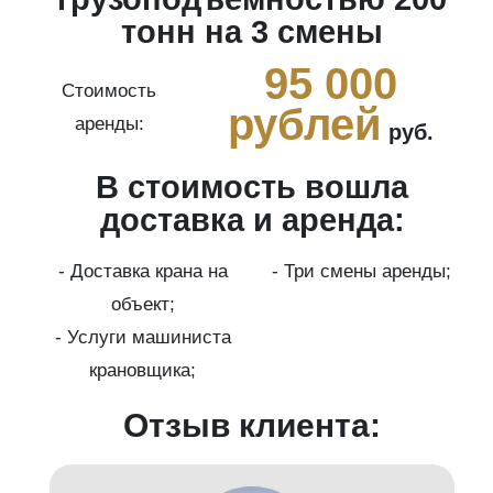
тонн на 3 смены
0
95 000
Стоимость
рублей
аренды:
руб.
В стоимость вошла
ги
доставка и аренда:
- Доставка крана на
- Три смены аренды;
бот
объект;
й;
- Услуги машиниста
крановщика;
-
Отзыв клиента: