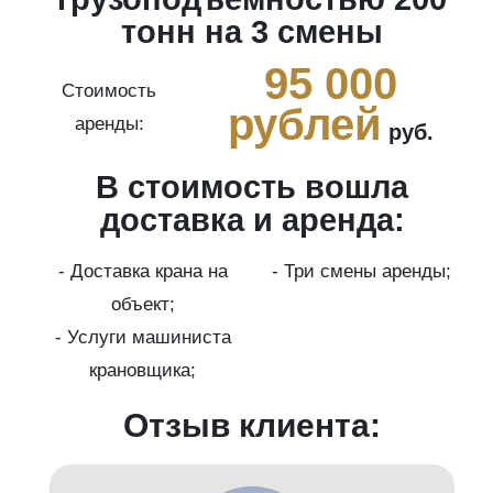
тонн на 3 смены
0
95 000
Стоимость
рублей
аренды:
руб.
В стоимость вошла
ги
доставка и аренда:
- Доставка крана на
- Три смены аренды;
бот
объект;
й;
- Услуги машиниста
крановщика;
-
Отзыв клиента: