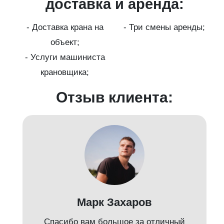
ги
доставка и аренда:
- Доставка крана на
- Три смены аренды;
бот
объект;
й;
- Услуги машиниста
крановщика;
-
Отзыв клиента:
Марк Захаров
Спасибо вам большое за отличный