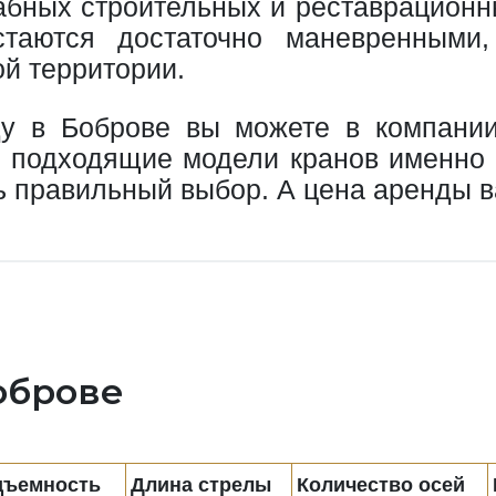
бных строительных и реставрационных
стаются достаточно маневренными
й территории.
ду в Боброве вы можете в компани
те подходящие модели кранов именно
ь правильный выбор. А цена аренды в
оброве
дъемность
Длина стрелы
Количество осей