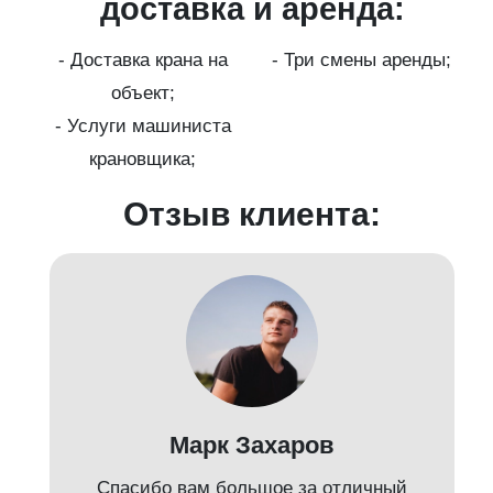
ги
доставка и аренда:
- Доставка крана на
- Три смены аренды;
бот
объект;
й;
- Услуги машиниста
крановщика;
-
Отзыв клиента:
Марк Захаров
Спасибо вам большое за отличный