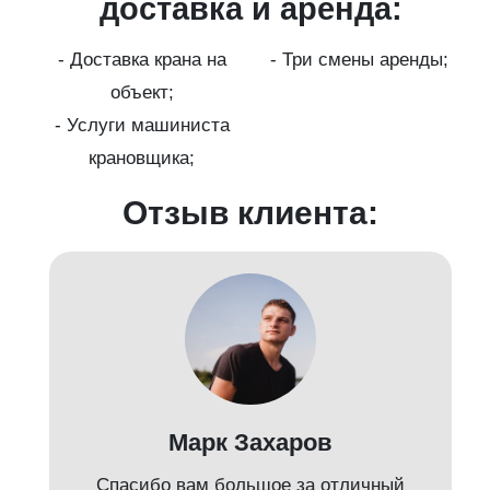
ги
доставка и аренда:
- Доставка крана на
- Три смены аренды;
бот
объект;
й;
- Услуги машиниста
крановщика;
-
Отзыв клиента:
Марк Захаров
Спасибо вам большое за отличный