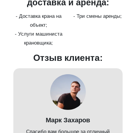
ги
доставка и аренда:
- Доставка крана на
- Три смены аренды;
бот
объект;
й;
- Услуги машиниста
крановщика;
-
Отзыв клиента:
Марк Захаров
Спасибо вам большое за отличный